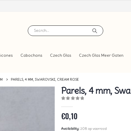
icones
Cabochons
Czech Glas
Czech Glas Meer Gaten
MM
PARELS, 4 MM, SWAROVSKI, CREAM ROSE
Parels, 4 mm, Swa
0
out of 5
€
0,10
Availability:
208 op voorraad