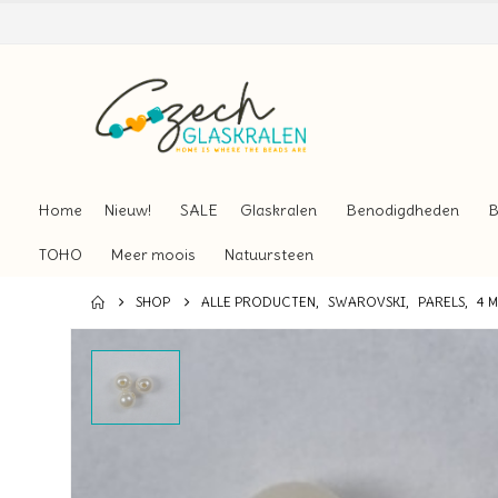
Home
Nieuw!
SALE
Glaskralen
Benodigdheden
B
TOHO
Meer moois
Natuursteen
SHOP
ALLE PRODUCTEN
,
SWAROVSKI
,
PARELS
,
4 