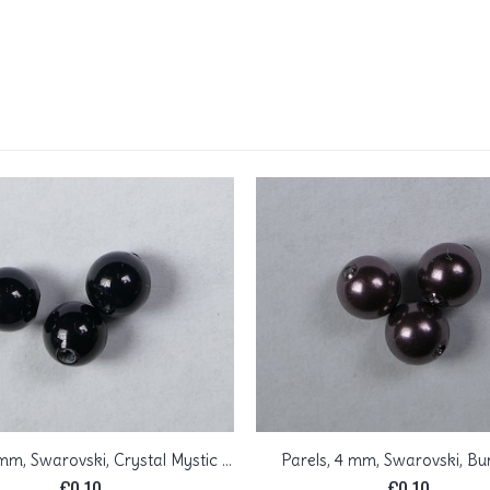
Parels, 4 mm, Swarovski, Crystal Mystic Black
Parels, 4 mm, Swarovski, B
€
0,10
€
0,10