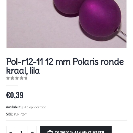
Pol-r12-11 12 mm Polaris ronde
kraal, lila
0
out of 5
€
0,39
Availability:
43 op voorraad
SKU:
Pol-r12-11
TOEVOEGEN AAN WINKELWAGEN