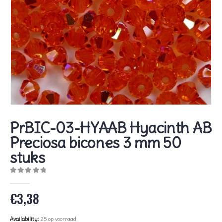
PrBIC-03-HYAAB Hyacinth AB
Preciosa bicones 3 mm 50
stuks
0
out of 5
€
3,38
Availability:
25 op voorraad