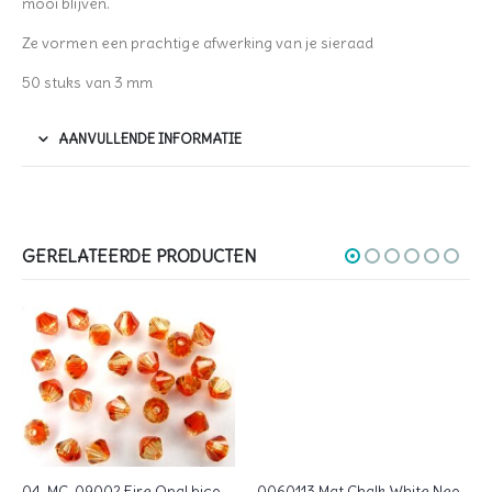
mooi blijven.
Ze vormen een prachtige afwerking van je sieraad
50 stuks van 3 mm
AANVULLENDE INFORMATIE
GERELATEERDE PRODUCTEN
04-MC-09002 Fire Opal bicones 4 mm 50 stuks
0060113 Mat Chalk White Neon Orange Czech Glass Facet Firepolish 4mm 40 stuks