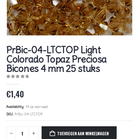
PrBic-04-LTCTOP Light
Colorado Topaz Preciosa
Bicones 4 mm 25 stuks
0
out of 5
€
1,40
Availability:
74 op voorraad
SKU:
PrBic-04-LTCTOP
TOEVOEGEN AAN WINKELWAGEN