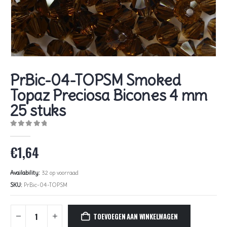
PrBic-04-TOPSM Smoked
Topaz Preciosa Bicones 4 mm
25 stuks
0
out of 5
€
1,64
Availability:
32 op voorraad
SKU:
PrBic-04-TOPSM
TOEVOEGEN AAN WINKELWAGEN