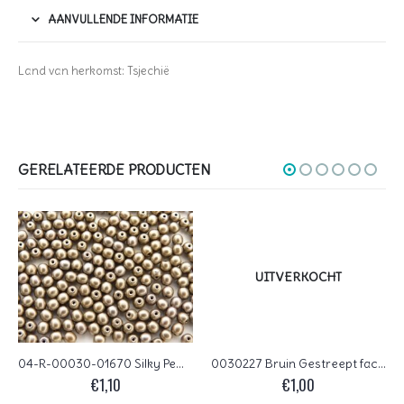
AANVULLENDE INFORMATIE
Land van herkomst: Tsjechië
GERELATEERDE PRODUCTEN
UITVERKOCHT
04-R-00030-01670 Silky Pewter round 4 mm. 100 Pc.
0030227 Bruin Gestreept facet 10 mm.
€
1,10
€
1,00