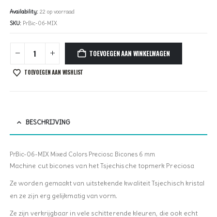
prijs
prijs
was:
is:
Availability:
22 op voorraad
€1,10.
€0,80.
SKU:
PrBic-06-MIX
TOEVOEGEN AAN WINKELWAGEN
TOEVOEGEN AAN WISHLIST
BESCHRIJVING
PrBic-06-MIX Mixed Colors Preciosa Bicones 6 mm
Machine cut bicones van het Tsjechische topmerk Preciosa
Ze worden gemaakt van uitstekende kwaliteit Tsjechisch kristal
en ze zijn erg gelijkmatig van vorm.
Ze zijn verkrijgbaar in vele schitterende kleuren, die ook echt