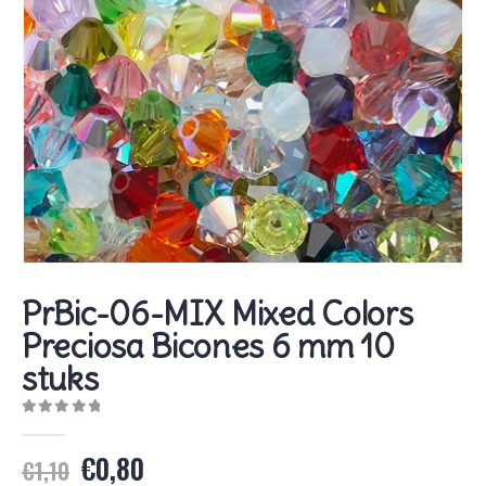
PrBic-06-MIX Mixed Colors
Preciosa Bicones 6 mm 10
stuks
0
out of 5
Oorspronkelijke
Huidige
€
0,80
€
1,10