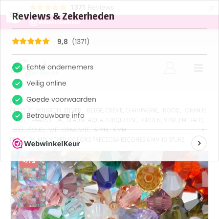
×
1371
Reviews
9,8
SHOP
GRIJS, ZILVERGRIJS, ZILVER.
,
BEIGE, CRÈME, CHAMPAGNE
,
ROOD
,
ORANJE
,
ROZE
,
PAARS, LILA
,
BLAUW, AQUA, TURQUOISE
,
GROEN, MINT, EMERALD
,
GEEL, GOUD
,
WIT, OPAALWIT
,
6-MM
,
6 MM
PRBIC-06-MIX MIXED COLORS PRECIOSA BICONES 6 MM 10 STUKS
-27%