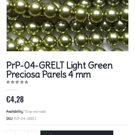
PrP-04-GRELT Light Green
Preciosa Parels 4 mm
0
out of 5
€
4,28
Availability:
15 op voorraad
SKU:
PrP-04-GRELT