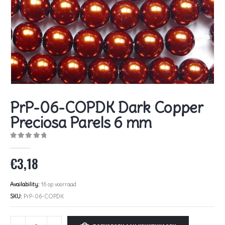
PrP-06-COPDK Dark Copper
Preciosa Parels 6 mm
0
out of 5
€
3,18
Availability:
16 op voorraad
SKU:
PrP-06-COPDK