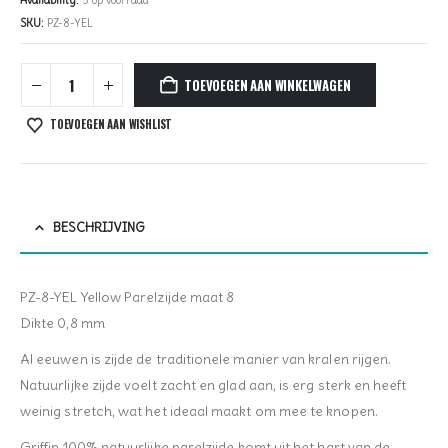
SKU:
PZ-8-YEL
TOEVOEGEN AAN WINKELWAGEN
TOEVOEGEN AAN WISHLIST
BESCHRIJVING
PZ-8-YEL Yellow Parelzijde maat 8
Dikte 0,8 mm
Al eeuwen is zijde de traditionele manier van kralen rijgen.
Natuurlijke zijde voelt zacht en glad aan, is erg sterk en heeft
weinig stretch, wat het ideaal maakt om mee te knopen.
Griffin 100% natuurlijke parelzijde komt uit het hart van de