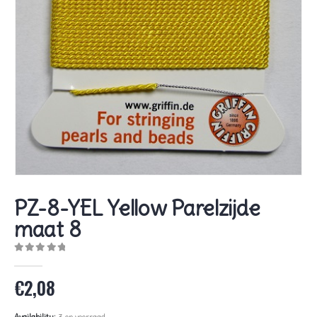
PZ-8-YEL Yellow Parelzijde
maat 8
0
out of 5
€
2,08
Availability:
3 op voorraad