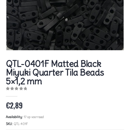
QTL-0401F Matted Black
Miyuki Quarter Tila Beads
5×1,2 mm
0
out of 5
€
2,89
Availability:
17 op voorraad
SKU:
QTL-401F