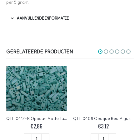
per 5 gram
AANVULLENDE INFORMATIE
GERELATEERDE PRODUCTEN
QTL-0412FR Opaque Matte Turquoise Green AB Miyuki Quarter Tila Beads 5×1,2 mm
QTL-0408 Opaque Red Miyuki Quarter Tila Beads 5×1,2 mm
€
2,86
€
3,12