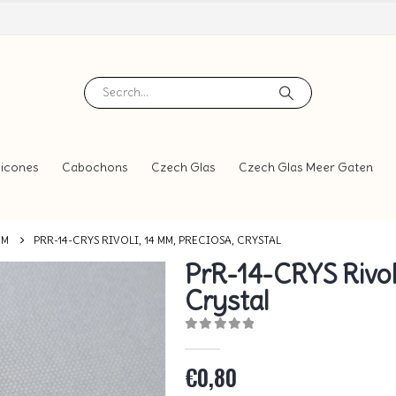
icones
Cabochons
Czech Glas
Czech Glas Meer Gaten
MM
PRR-14-CRYS RIVOLI, 14 MM, PRECIOSA, CRYSTAL
PrR-14-CRYS Rivol
Crystal
0
out of 5
€
0,80