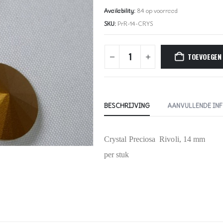
Availability:
84 op voorraad
SKU:
PrR-14-CRYS
TOEVOEGEN
BESCHRIJVING
AANVULLENDE IN
Crystal Preciosa Rivoli, 14 mm
per stuk