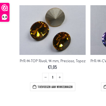
9,8
sa, Violet
PrR-14-TOP Rivoli, 14 mm, Preciosa, Topaz
€
1,05
EN
TOEVOEGEN AAN WINKELWAGEN