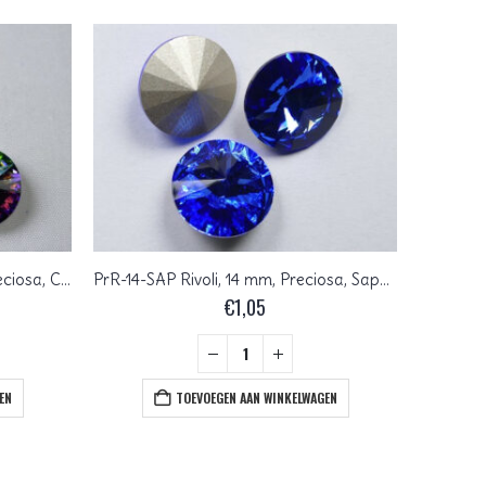
PrR-14-VTMED Rivoli, 14 mm, Preciosa, Crystal Vitrail Medium
PrR-14-SAP Rivoli, 14 mm, Preciosa, Sapphire
PrR-14-R
€
1,05
EN
TOEVOEGEN AAN WINKELWAGEN