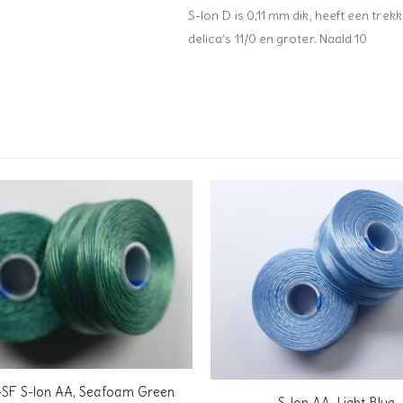
S-lon D is 0,11 mm dik, heeft een trek
delica’s 11/0 en groter. Naald 10
SF S-lon AA, Seafoam Green
S-lon AA, Light Blue