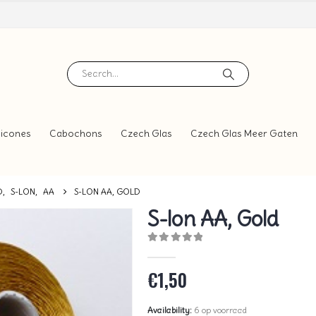
icones
Cabochons
Czech Glas
Czech Glas Meer Gaten
D
,
S-LON
,
AA
S-LON AA, GOLD
S-lon AA, Gold
0
out of 5
€
1,50
Availability:
6 op voorraad