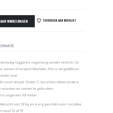
TOEVOEGEN AAN WISHLIST
 AAN WINKELWAGEN
FORMATIE
nkelvoudig rijggaren, nagenoeg zonder stretch. Je
, weven of wraparmbanden. Het is vergelijkbaar
minder snel.
t soort draad. Onder C-lon zitten alleen andere
te wisselen en samen te gebruiken.
it is ongeveer 68 meter
kkracht van 1,8 kg en is erg geschikt voor rocailles
n maat 12 of 13