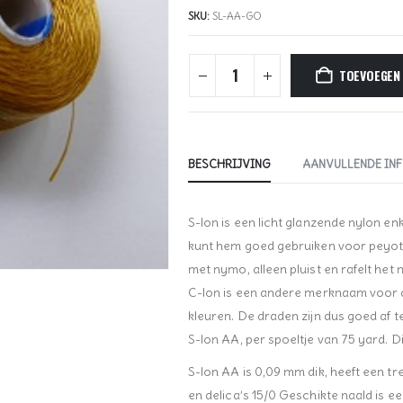
SKU:
SL-AA-GO
TOEVOEGEN
BESCHRIJVING
AANVULLENDE IN
S-lon is een licht glanzende nylon e
kunt hem goed gebruiken voor peyote
met nymo, alleen pluist en rafelt het 
C-lon is een andere merknaam voor di
kleuren. De draden zijn dus goed af 
S-lon AA, per spoeltje van 75 yard. D
S-lon AA is 0,09 mm dik, heeft een tre
en delica’s 15/0 Geschikte naald is ee