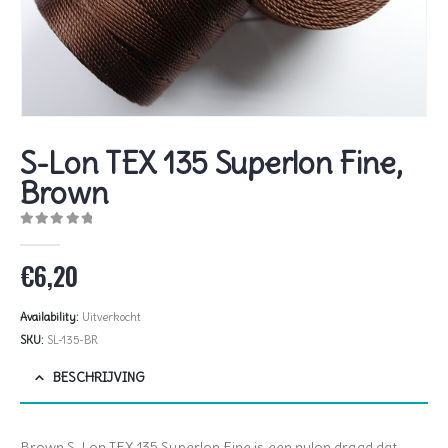
S-Lon TEX 135 Superlon Fine,
Brown
0
out of 5
€
6,20
Availability:
Uitverkocht
SKU:
SL-135-BR
BESCHRIJVING
Brown S-Lon TEX 135 Superlon Fine is een nylon draad dat