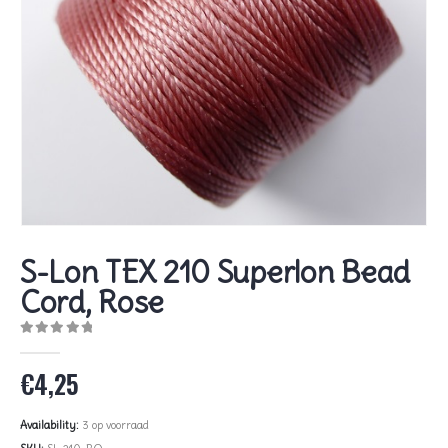
S-Lon TEX 210 Superlon Bead
Cord, Rose
0
out of 5
€
4,25
Availability:
3 op voorraad