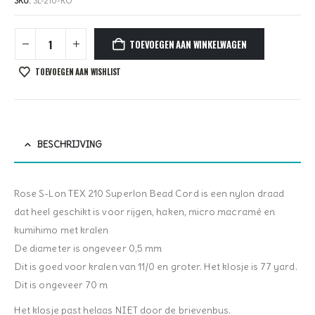
SKU:
SL-210-RO
TOEVOEGEN AAN WINKELWAGEN
TOEVOEGEN AAN WISHLIST
BESCHRIJVING
Rose S-Lon TEX 210 Superlon Bead Cord is een nylon draad
dat heel geschikt is voor rijgen, haken, micro macramé en
kumihimo met kralen
De diameter is ongeveer 0,5 mm
Dit is goed voor kralen van 11/0 en groter. Het klosje is 77 yard.
Dit is ongeveer 70 m
Het klosje past helaas NIET door de brievenbus.