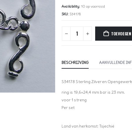
Availability:
10 op voorraad
SKU:
S34178
TOEVOEGEN
BESCHRIJVING
AANVULLENDE IN
S34178 Sterling Zilveren Opengewerkte
ring is 19,6×24,4 mm bar is 23 mm.
voor 1 streng
Per set
Land van herkomst: Tsjechië