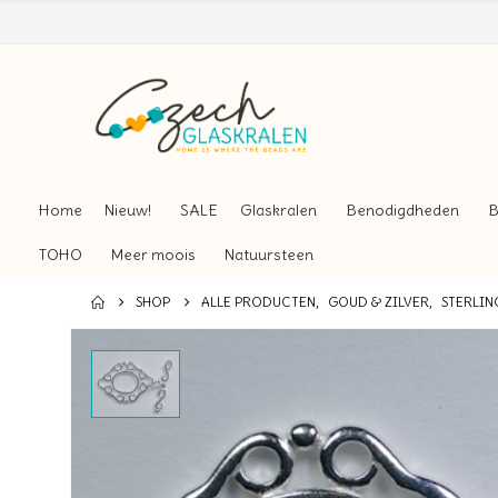
Home
Nieuw!
SALE
Glaskralen
Benodigdheden
B
TOHO
Meer moois
Natuursteen
SHOP
ALLE PRODUCTEN
,
GOUD & ZILVER
,
STERLIN