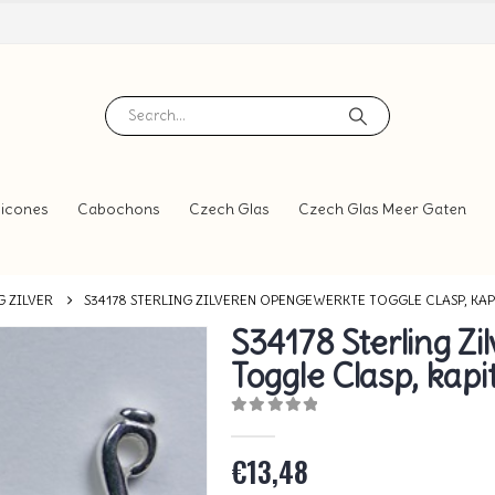
icones
Cabochons
Czech Glas
Czech Glas Meer Gaten
G ZILVER
S34178 STERLING ZILVEREN OPENGEWERKTE TOGGLE CLASP, KAPI
S34178 Sterling Z
Toggle Clasp, kapit
0
out of 5
€
13,48