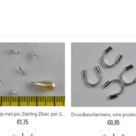
3 mm cupje met pin, Sterling Zilver, per 2 stuks
€
1,75
€
0,95