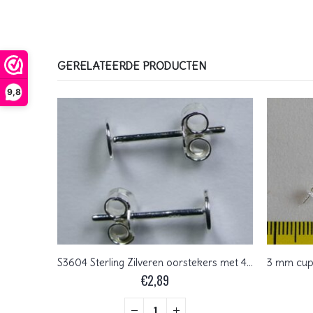
GERELATEERDE PRODUCTEN
9,8
S34001 Sterling Zilveren kleine Toggle Clasp, 7,5×11 mm
S3604 Sterling Zilveren oorstekers met 4 mm rond plaatje
€
2,89
+