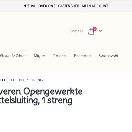
NIEUW
OVER ONS
GASTENBOEK
MIJN ACCOUNT
0
Winkel
Goud & Zilver
Miyuki
Polaris
Preciosa
Swarovski
TTELSLUITING, 1 STRENG
ilveren Opengewerkte
telsluiting, 1 streng