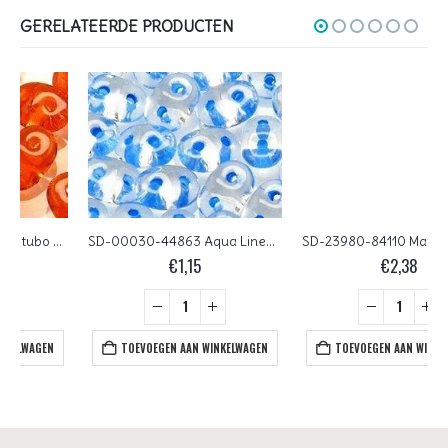
GERELATEERDE PRODUCTEN
SD-00030-44863 Aqua Lined Crystal Matubo SuperDuo 10 gram
SD-23980-84110 Matte Jet Matubo SuperDuo 10 gram
€
1,15
€
2,38
TOEVOEGEN AAN WINKELWAGEN
TOEVOEGEN AAN WINKELWAGEN