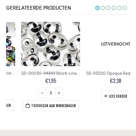
GERELATEERDE PRODUCTEN
UITVERKOCHT
SD-00030-44849 Black-Lined Crystal Matubo SuperDuo 10 gram
SD-93200 Opaque Red Matubo SuperDuo 10 gram
€
1,95
€
2,38
LEES VERDER
TOEVOEGEN AAN WINKELWAGEN