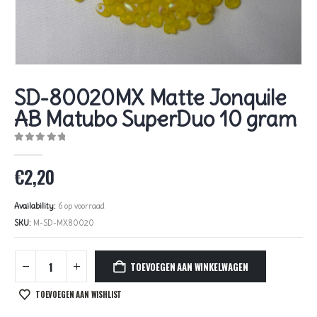
SD-80020MX Matte Jonquile
AB Matubo SuperDuo 10 gram
0
out of 5
€
2,20
Availability:
6 op voorraad
SKU:
M-SD-MX80020
TOEVOEGEN AAN WINKELWAGEN
TOEVOEGEN AAN WISHLIST