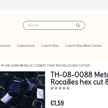
icones
Cabochons
Czech Glas
Czech Glas Meer Gaten
TH-08-0088 METALLIC COSMOS TOHO ROCAILLES HEX CUT 8/0
TH-08-0088 Meta
Rocailles hex cut 
0
out of 5
€
1,59