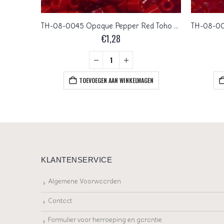
TH-08-0028 Silver Lined Cobalt Toho Rocailles hex cut 8/0
TH-08-0045 Opaque Pepper Red Toho Rocailles hex cut 8/0
€
1,28
EN
TOEVOEGEN AAN WINKELWAGEN
KLANTENSERVICE
Algemene Voorwaarden
Contact
Formulier voor herroeping en garantie