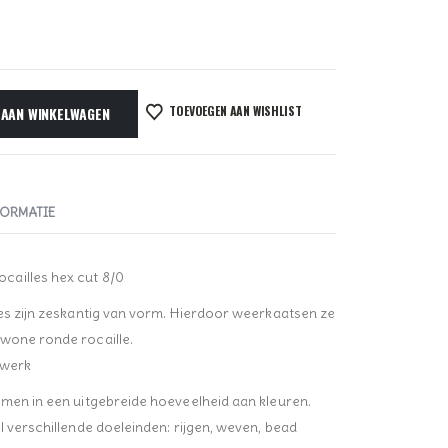
TOEVOEGEN AAN WISHLIST
 AAN WINKELWAGEN
FORMATIE
cailles hex cut 8/0
les zijn zeskantig van vorm. Hierdoor weerkaatsen ze
ewone ronde rocaille.
nwerk
omen in een uitgebreide hoeveelheid aan kleuren.
l verschillende doeleinden: rijgen, weven, bead