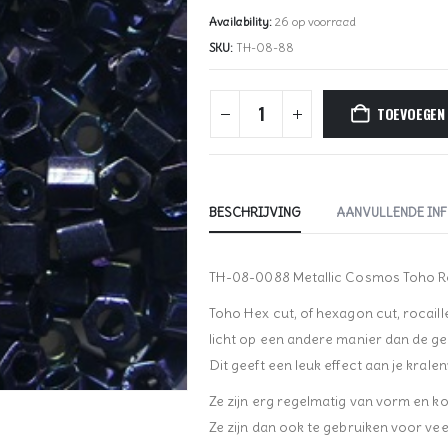
Availability:
26 op voorraad
SKU:
TH-08-88
TOEVOEGEN
BESCHRIJVING
AANVULLENDE IN
TH-08-0088 Metallic Cosmos Toho Ro
Toho Hex cut, of hexagon cut, rocail
licht op een andere manier dan de g
Dit geeft een leuk effect aan je krale
Ze zijn erg regelmatig van vorm en k
Ze zijn dan ook te gebruiken voor vee