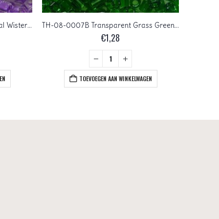
TH-08-0935 Inside Color Crystal Wisteria Lined Toho Rocailles hex cut 8/0
TH-08-0007B Transparent Grass Green Toho Rocailles hex cut 8/0
€
1,28
EN
TOEVOEGEN AAN WINKELWAGEN