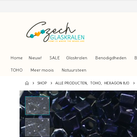
Home
Nieuw!
SALE
Glaskralen
Benodigdheden
B
TOHO
Meer moois
Natuursteen
SHOP
ALLE PRODUCTEN
,
TOHO
,
HEXAGON 8/0