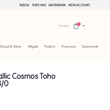
NIEUW
OVER ONS
GASTENBOEK
MIJN ACCOUNT
0
Winkel
Goud & Zilver
Miyuki
Polaris
Preciosa
Swarovski
llic Cosmos Toho
8/0