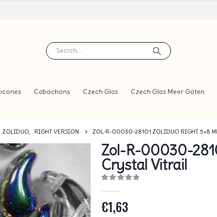
icones
Cabochons
Czech Glas
Czech Glas Meer Gaten
ZOLIDUO
,
RIGHT VERSION
ZOL-R-00030-28101 ZOLIDUO RIGHT 5×8 M
Zol-R-00030-2810
Crystal Vitrail
0
out of 5
€
1,63