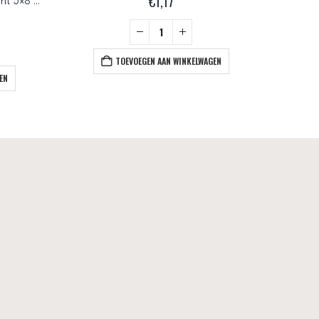
€
1,17
Zol-R-00030-14400 Zoliduo Right 5×8 mm Crystal Shimmer
TOEVOEGEN AAN WINKELWAGEN
EN