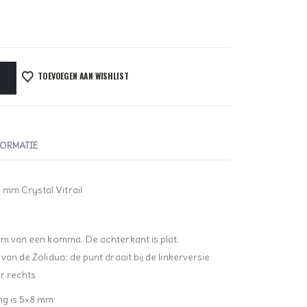
TOEVOEGEN AAN WISHLIST
FORMATIE
 mm Crystal Vitrail
orm van een komma. De achterkant is plat.
van de Zoliduo: de punt draait bij de linkerversie
ar rechts
ing is 5×8 mm