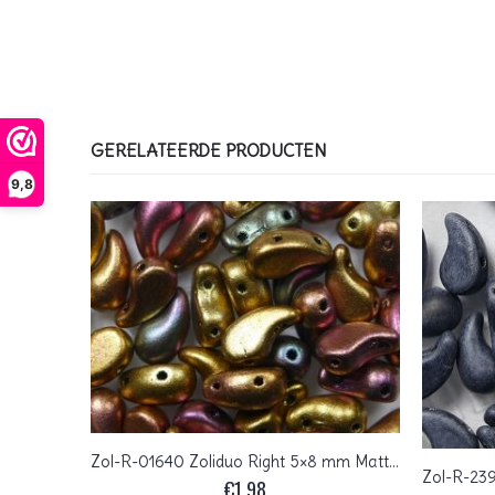
GERELATEERDE PRODUCTEN
9,8
Zol-R-01640 Zoliduo Right 5×8 mm Matte Metallic Bronze Iris
Zol-R-00030-14415 Zoliduo Right 5×8 mm Crystal Bronze
€
1,98