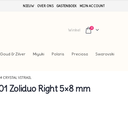
NIEUW
OVER ONS
GASTENBOEK
MIJN ACCOUNT
0
Winkel
Goud & Zilver
Miyuki
Polaris
Preciosa
Swarovski
M CRYSTAL VITRAIL
1 Zoliduo Right 5×8 mm