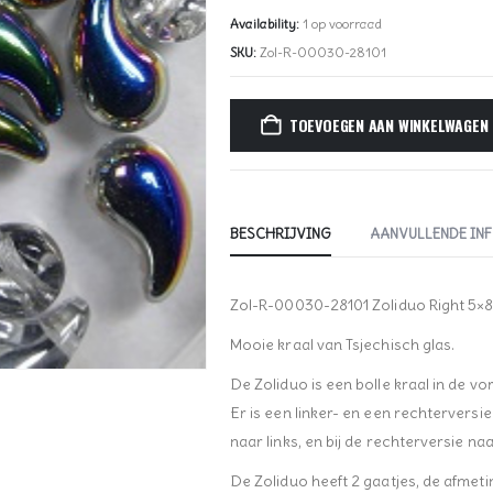
Availability:
1 op voorraad
SKU:
Zol-R-00030-28101
TOEVOEGEN AAN WINKELWAGEN
BESCHRIJVING
AANVULLENDE IN
Zol-R-00030-28101 Zoliduo Right 5×8
Mooie kraal van Tsjechisch glas.
De Zoliduo is een bolle kraal in de v
Er is een linker- en een rechterversie 
naar links, en bij de rechterversie na
De Zoliduo heeft 2 gaatjes, de afmet