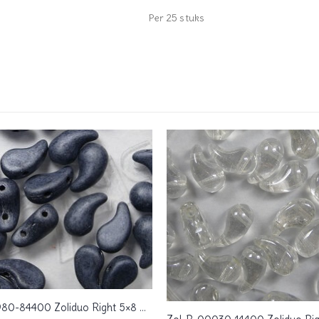
Per 25 stuks
Zol-R-23980-84400 Zoliduo Right 5×8 mm Jet Hematite Matted