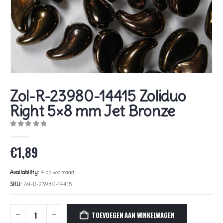
Zol-R-23980-14415 Zoliduo
Right 5×8 mm Jet Bronze
0
out of 5
€
1,89
Availability:
4 op voorraad
SKU:
Zol-R-23980-14415
TOEVOEGEN AAN WINKELWAGEN