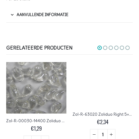
AANVULLENDE INFORMATIE
GERELATEERDE PRODUCTEN
Zol-R-63020 Zoliduo Right 5×8 mm Blue Turquoise
€
2,34
Zol-R-00030-14400 Zoliduo Right 5×8 mm Crystal Shimmer
€
1,29