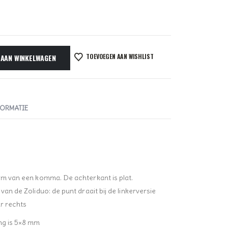
TOEVOEGEN AAN WISHLIST
 AAN WINKELWAGEN
FORMATIE
orm van een komma. De achterkant is plat.
van de Zoliduo: de punt draait bij de linkerversie
ar rechts
ing is 5×8 mm