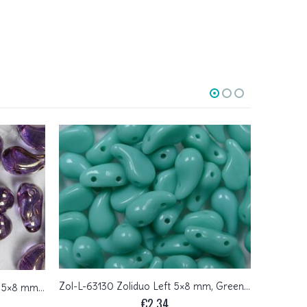
Zol-L-63130 Zoliduo Left 5×8 mm, Green Turquoise
Zol-L-00030-14415 Zoliduo Left 5×8 mm, Crystal Bronze
€
2,34