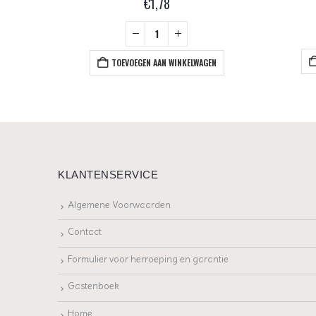
€
1,78
+
EN
TOEVOEGEN AAN WINKELWAGEN
KLANTENSERVICE
Algemene Voorwaarden
Contact
Formulier voor herroeping en garantie
Gastenboek
Home