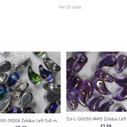
Per 25 stuks
Zol-L-00030-51008 Zoliduo Left 5×8 mm, Crystal Backlit Petroleum
€
1,89