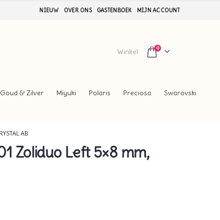
NIEUW
OVER ONS
GASTENBOEK
MIJN ACCOUNT
0
Winkel
Goud & Zilver
Miyuki
Polaris
Preciosa
Swarovski
RYSTAL AB
1 Zoliduo Left 5×8 mm,