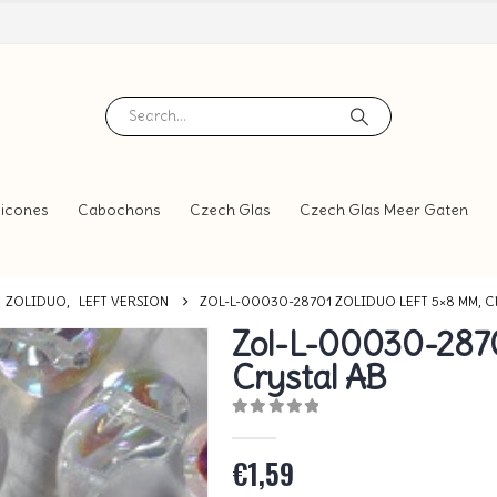
icones
Cabochons
Czech Glas
Czech Glas Meer Gaten
ZOLIDUO
,
LEFT VERSION
ZOL-L-00030-28701 ZOLIDUO LEFT 5×8 MM, C
Zol-L-00030-2870
Crystal AB
0
out of 5
€
1,59