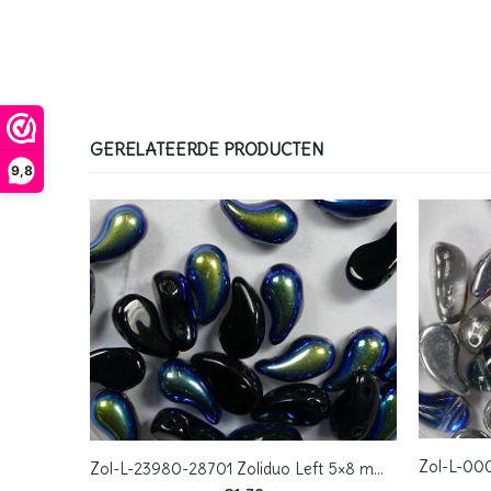
GERELATEERDE PRODUCTEN
9,8
Zol-L-01890 Zoliduo Left, 5×8 mm, Lava Red
Zol-L-23980-28701 Zoliduo Left 5×8 mm, Jet AB