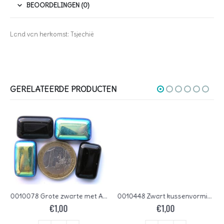
BEOORDELINGEN (0)
Land van herkomst: Tsjechië
GERELATEERDE PRODUCTEN
0010078 Grote zwarte met AB aan één kant
0010448 Zwart kussenvormig facet
€
1,00
€
1,00