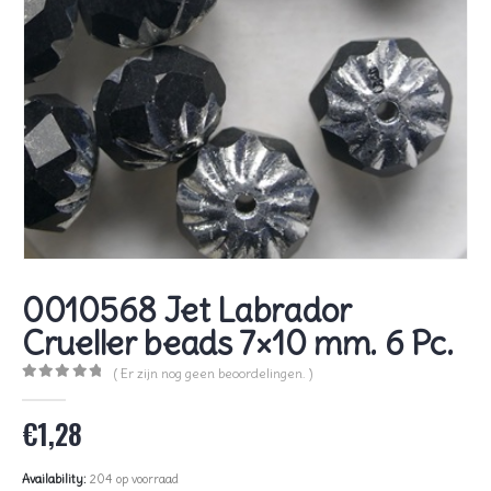
0010568 Jet Labrador
Crueller beads 7×10 mm. 6 Pc.
( Er zijn nog geen beoordelingen. )
0
out of 5
€
1,28
Availability:
204 op voorraad