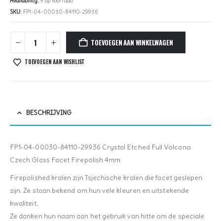
Availability:
9 op voorraad
SKU:
FP1-04-00030-84110-29936
TOEVOEGEN AAN WINKELWAGEN
TOEVOEGEN AAN WISHLIST
BESCHRIJVING
FP1-04-00030-84110-29936 Crystal Etched Full Volcano
Czech Glass Facet Firepolish 4mm
Firepolished kralen zijn Tsjechische kralen die facet geslepen
zijn. Ze staan bekend om hun vele kleuren en uitstekende
kwaliteit.
Ze danken hun naam aan het gebruik van hitte om de speciale