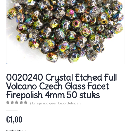
0020240 Crystal Etched Full
Volcano Czech Glass Facet
Firepolish 4mm 50 stuks
( Er zijn nog geen beoordelingen. )
0
out of 5
€
1,00