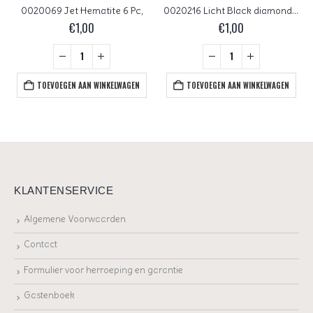
0020069 Jet Hematite 6 Pc,
0020216 Licht Black diamond (grijs) Czech Glass Facet Firepolish 4mm 50 stuks
€
1,00
€
1,00
TOEVOEGEN AAN WINKELWAGEN
TOEVOEGEN AAN WINKELWAGEN
KLANTENSERVICE
Algemene Voorwaarden
Contact
Formulier voor herroeping en garantie
Gastenboek