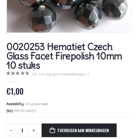
0020253 Hematiet Czech
Glass Facet Firepolish 10mm
10 stuks
( Er zijn nog geen beoordelingen. )
0
out of 5
€
1,00
Availability:
26 op voorraad
SKU:
FP1-10-14400
TOEVOEGEN AAN WINKELWAGEN