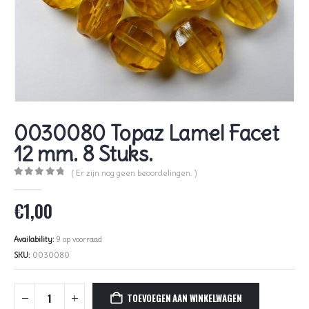
0030080 Topaz Lamel Facet
12 mm. 8 Stuks.
( Er zijn nog geen beoordelingen. )
0
out of 5
€
1,00
Availability:
9 op voorraad
SKU:
0030080
TOEVOEGEN AAN WINKELWAGEN