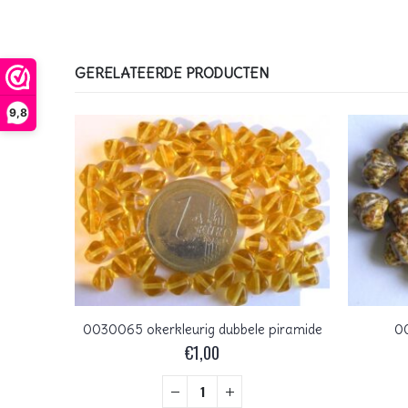
GERELATEERDE PRODUCTEN
9,8
ant
0030065 okerkleurig dubbele piramide
0
€
1,00
+