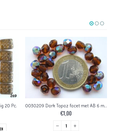
ig 20 Pc.
0030209 Dark Topaz facet met AB 6 mm.
003003
€
1,00
EN