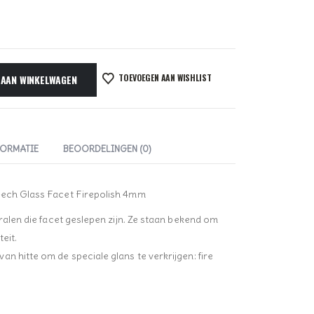
TOEVOEGEN AAN WISHLIST
 AAN WINKELWAGEN
FORMATIE
BEOORDELINGEN (0)
zech Glass Facet Firepolish 4mm
kralen die facet geslepen zijn. Ze staan bekend om
eit.
n hitte om de speciale glans te verkrijgen: fire