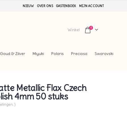
NIEUW
OVER ONS
GASTENBOEK
MIJN ACCOUNT
0
Winkel
Goud & Zilver
Miyuki
Polaris
Preciosa
Swarovski
te Metallic Flax Czech
olish 4mm 50 stuks
elingen. )