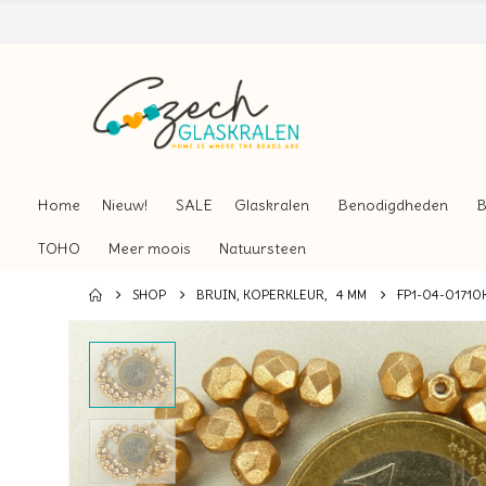
Home
Nieuw!
SALE
Glaskralen
Benodigdheden
B
TOHO
Meer moois
Natuursteen
SHOP
BRUIN, KOPERKLEUR
,
4 MM
FP1-04-01710