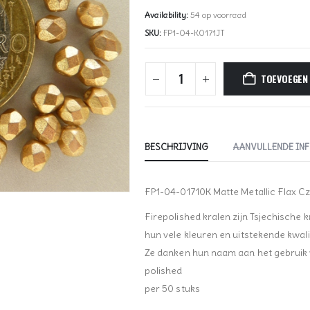
Availability:
54 op voorraad
SKU:
FP1-04-K0171JT
TOEVOEGEN
BESCHRIJVING
AANVULLENDE IN
FP1-04-01710K Matte Metallic Flax C
Firepolished kralen zijn Tsjechische 
hun vele kleuren en uitstekende kwalit
Ze danken hun naam aan het gebruik va
polished
per 50 stuks