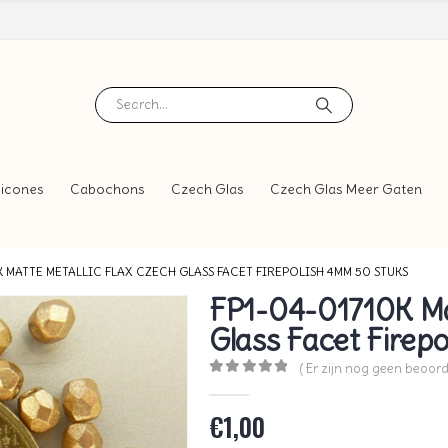
icones
Cabochons
Czech Glas
Czech Glas Meer Gaten
K MATTE METALLIC FLAX CZECH GLASS FACET FIREPOLISH 4MM 50 STUKS
FP1-04-01710K Mat
Glass Facet Firep
( Er zijn nog geen beoord
0
out of 5
€
1,00