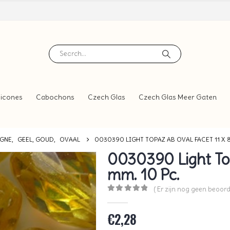
icones
Cabochons
Czech Glas
Czech Glas Meer Gaten
AGNE
,
GEEL, GOUD
,
OVAAL
0030390 LIGHT TOPAZ AB OVAL FACET 11 X 8 
0030390 Light Top
mm. 10 Pc.
( Er zijn nog geen beoord
0
out of 5
€
2,28