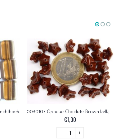
echthoek.
0030107 Opaqua Choclate Brown kelkje 25 Pc.
€
1,00