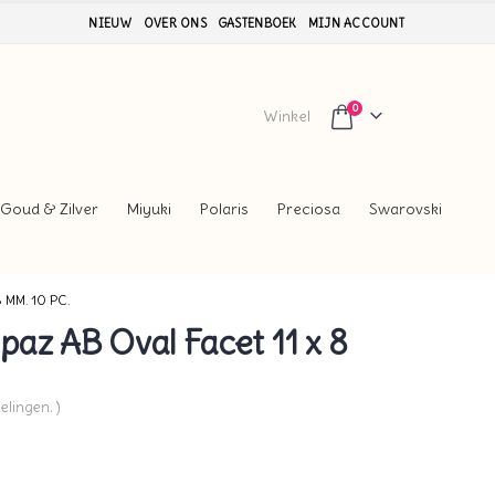
NIEUW
OVER ONS
GASTENBOEK
MIJN ACCOUNT
0
Winkel
Goud & Zilver
Miyuki
Polaris
Preciosa
Swarovski
MM. 10 PC.
az AB Oval Facet 11 x 8
elingen. )