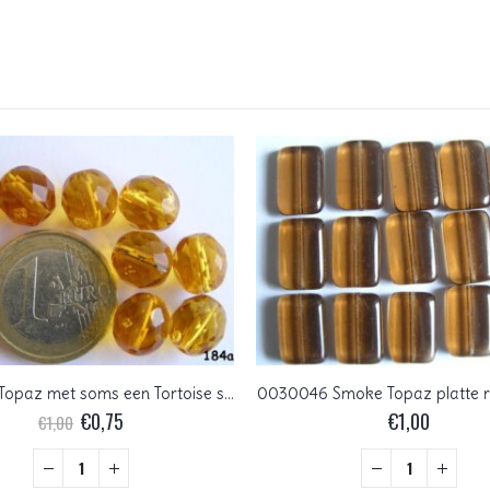
0030215 Topaz met soms een Tortoise streep facet 10 mm.
0030046 Smoke Topaz platte r
Oorspronkelijke
Huidige
€
0,75
€
1,00
€
1,00
prijs
prijs
was:
is:
€1,00.
€0,75.