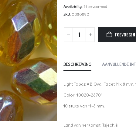
Availability:
71 op voorraad
SKU:
0030390
TOEVOEGEN
BESCHRIJVING
AANVULLENDE IN
Light Topaz AB Oval Facet 11 x 8 mm, 
Color: 10020-28701
10 stuks van 11×8 mm.
Land van herkomst: Tsjechië