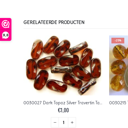
GERELATEERDE PRODUCTEN
9,8
-25%
 4 mm.
0030027 Dark Topaz Silver Travertin Table Cut 19 x 10 mm. 5 Pc.
€
1,00
+