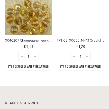
0040207 Champagnekleurig facet met mooie glans12 mm.
FP1-08-00030-14413 Crystal Champagne Luster Czech Glass Facet Firepolish 8 mm 15 stuks
€
1,00
€
1,28
TOEVOEGEN AAN WINKELWAGEN
TOEVOEGEN AAN WINKELWAGEN
KLANTENSERVICE