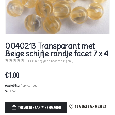
0040213 Transparant met
Beige schijfje randje facet 7 x 4
( Er zijn nog geen beoordelingen. )
0
out of 5
€
1,00
Availability:
1 op voorraad
SKU:
16018 G
TOEVOEGEN AAN WISHLIST
TOEVOEGEN AAN WINKELWAGEN