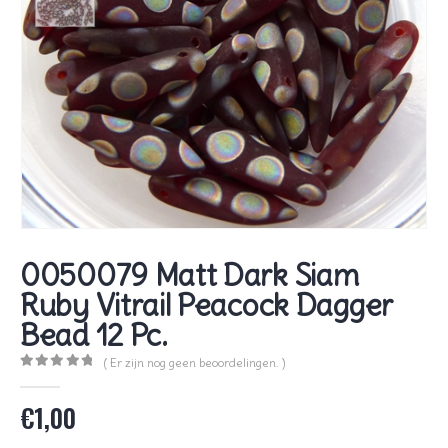
0050079 Matt Dark Siam
Ruby Vitrail Peacock Dagger
Bead 12 Pc.
( Er zijn nog geen beoordelingen. )
0
out of 5
€
1,00