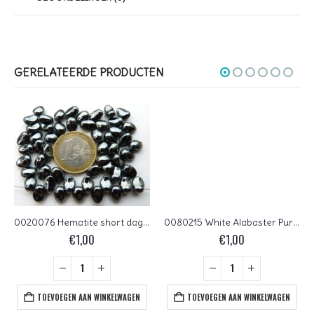
GERELATEERDE PRODUCTEN
0020076 Hematite short daggerbead (Tulip petal ) 30 stuks
0080215 White Alabaster Purple Iris Dagger Bead 14 Pc.
€
1,00
€
1,00
TOEVOEGEN AAN WINKELWAGEN
TOEVOEGEN AAN WINKELWAGEN