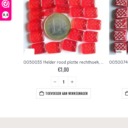
9,8
FP1-06-90080X Siam AB Czech Glass Facet Firepolish 6 mm 25 stuks
0050033 Helder rood platte rechthoek, met werkje.
€
1,00
+
EN
TOEVOEGEN AAN WINKELWAGEN