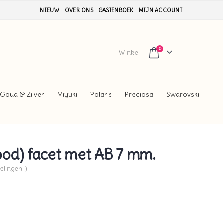
NIEUW
OVER ONS
GASTENBOEK
MIJN ACCOUNT
0
Winkel
Goud & Zilver
Miyuki
Polaris
Preciosa
Swarovski
od) facet met AB 7 mm.
elingen. )