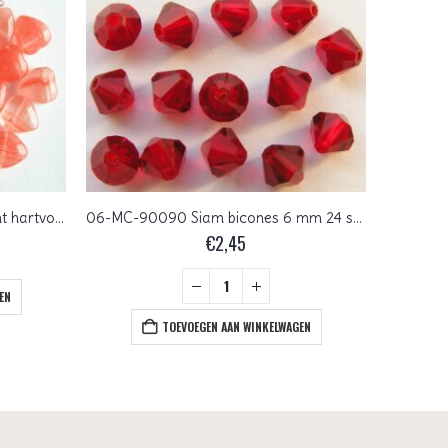
0050045 Rood met transparant hartvormig
06-MC-90090 Siam bicones 6 mm 24 stuks
€
2,45
EN
TOEVOEGEN AAN WINKELWAGEN