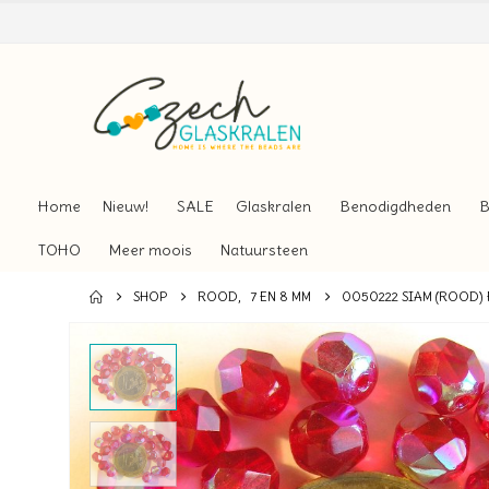
Home
Nieuw!
SALE
Glaskralen
Benodigdheden
B
TOHO
Meer moois
Natuursteen
SHOP
ROOD
,
7 EN 8 MM
0050222 SIAM (ROOD) 