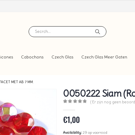
icones
Cabochons
Czech Glas
Czech Glas Meer Gaten
FACET MET AB 7 MM.
0050222 Siam (Ro
( Er zijn nog geen beoord
0
out of 5
€
1,00
Availability:
29 op voorraad