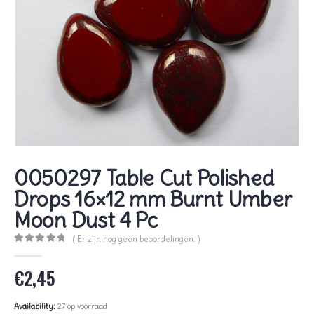
0050297 Table Cut Polished
Drops 16×12 mm Burnt Umber
Moon Dust 4 Pc
( Er zijn nog geen beoordelingen. )
0
out of 5
€
2,45
Availability:
27 op voorraad