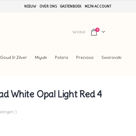
NIEUW
OVER ONS
GASTENBOEK
MIJN ACCOUNT
0
Winkel
Goud & Zilver
Miyuki
Polaris
Preciosa
Swarovski
d White Opal Light Red 4
elingen. )