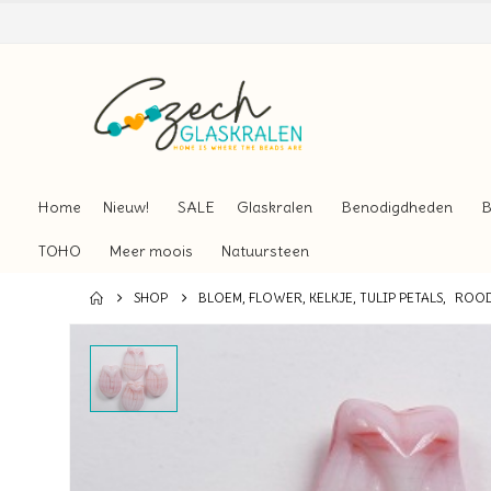
Home
Nieuw!
SALE
Glaskralen
Benodigdheden
B
TOHO
Meer moois
Natuursteen
SHOP
BLOEM, FLOWER, KELKJE, TULIP PETALS
,
ROO