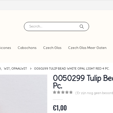
icones
Cabochons
Czech Glas
Czech Glas Meer Gaten
D
,
WIT, OPAALWIT
0050299 TULIP BEAD WHITE OPAL LIGHT RED 4 PC.
0050299 Tulip Bea
Pc.
( Er zijn nog geen beoord
0
out of 5
€
1,00