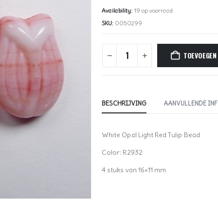
Availability:
19 op voorraad
SKU:
0050299
TOEVOEGEN
BESCHRIJVING
AANVULLENDE IN
White Opal Light Red Tulip Bead
Color: R2932
4 stuks van 16×11 mm