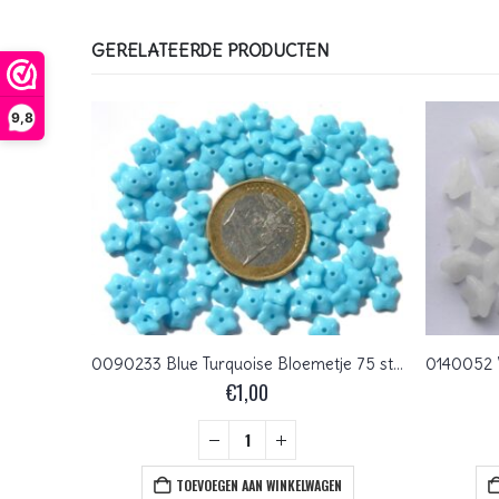
GERELATEERDE PRODUCTEN
9,8
0150036 Transparant bloemvormig met AB
0090233 Blue Turquoise Bloemetje 75 stuks
€
1,00
+
EN
TOEVOEGEN AAN WINKELWAGEN