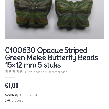
0100630 Opaque Striped
Green Melee Butterfly Beads
15×12 mm 5 stuks
( Er zijn nog geen beoordelingen. )
0
out of 5
€
1,00
Availability:
19 op voorraad
SKU:
0100630