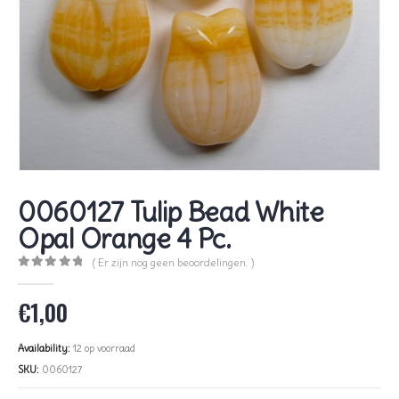
0060127 Tulip Bead White
Opal Orange 4 Pc.
( Er zijn nog geen beoordelingen. )
0
out of 5
€
1,00
Availability:
12 op voorraad
SKU:
0060127