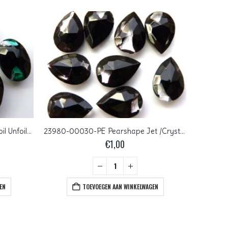
0021-OV Oval Jet Green/Silverfoil Unfoiled 14 x 10 mm.
23980-00030-PE Pearshape Jet /Crystal 14 x 10 mm.
€
1,00
EN
TOEVOEGEN AAN WINKELWAGEN