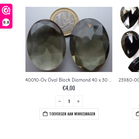
9,8
OC-25×18-BG Blauw-Groen Octagon 25 x 18 mm.
40010-Ov Oval Black Diamond 40 x 30 mm
€
4,00
+
EN
TOEVOEGEN AAN WINKELWAGEN