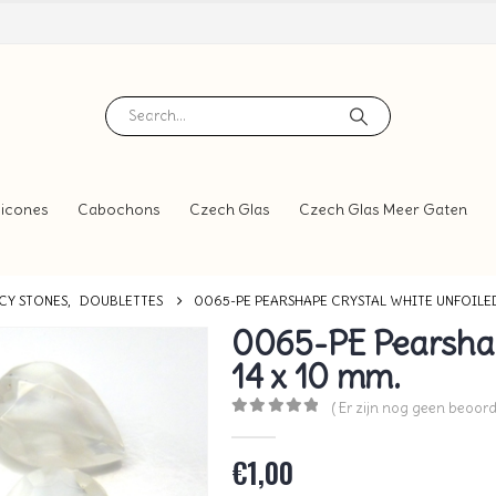
icones
Cabochons
Czech Glas
Czech Glas Meer Gaten
CY STONES
,
DOUBLETTES
0065-PE PEARSHAPE CRYSTAL WHITE UNFOILED 
0065-PE Pearshap
14 x 10 mm.
( Er zijn nog geen beoord
0
out of 5
€
1,00