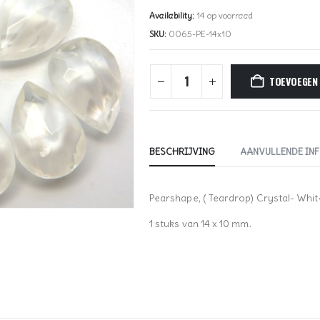
Availability:
14 op voorraad
SKU:
0065-PE-14x10
TOEVOEGEN
BESCHRIJVING
AANVULLENDE IN
Pearshape, ( Teardrop) Crystal- Whit
1 stuks van 14 x 10 mm.