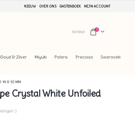
NIEUW
OVER ONS
GASTENBOEK
MIJN ACCOUNT
0
Winkel
Goud & Zilver
Miyuki
Polaris
Preciosa
Swarovski
14 X 10 MM.
e Crystal White Unfoiled
elingen. )