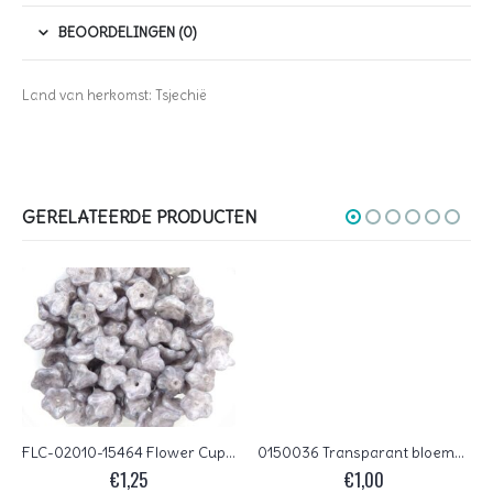
BEOORDELINGEN (0)
Land van herkomst: Tsjechië
GERELATEERDE PRODUCTEN
FLC-02010-15464 Flower Cup White Alabaster Terra Cotta Blue 50 Pc.
0150036 Transparant bloemvormig met AB
€
1,25
€
1,00