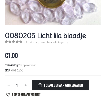
0080205 Licht lila blaadje
( Er zijn nog geen beoordelingen. )
0
out of 5
€
1,00
Availability:
10 op voorraad
SKU:
0080205
TOEVOEGEN AAN WINKELWAGEN
TOEVOEGEN AAN WISHLIST