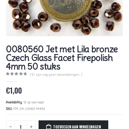
0080560 Jet met Lila bronze
Czech Glass Facet Firepolish
4mm 50 stuks
( Er zijn nog geen beoordelingen. )
0
out of 5
€
1,00
Availability:
12 op voorraad
SKU:
FP1-04-23980-14496
TOEVOEGEN AAN WINKELWAGEN