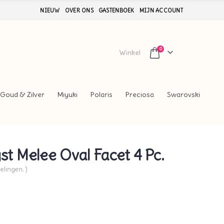
NIEUW
OVER ONS
GASTENBOEK
MIJN ACCOUNT
0
Winkel
Goud & Zilver
Miyuki
Polaris
Preciosa
Swarovski
 Melee Oval Facet 4 Pc.
elingen. )