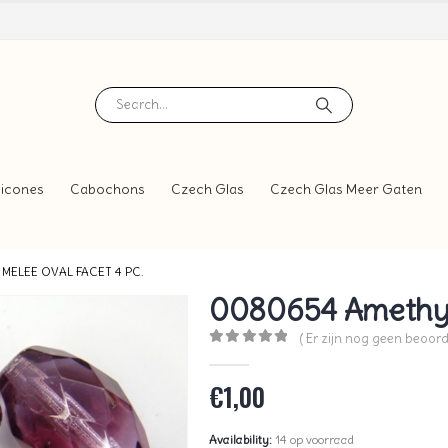
icones
Cabochons
Czech Glas
Czech Glas Meer Gaten
MELEE OVAL FACET 4 PC.
0080654 Amethyst
( Er zijn nog geen beoord
0
out of 5
€
1,00
Availability:
14 op voorraad