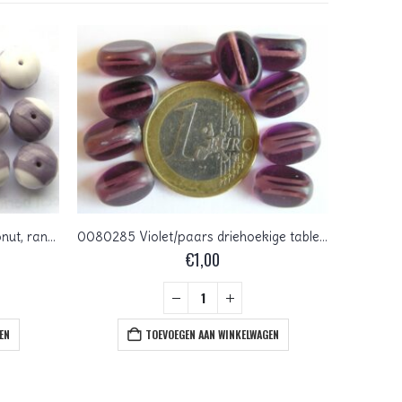
0080682 Lichtpaars met wit donut, rand facet. 11 x 7
0080285 Violet/paars driehoekige tablecut kralen
€
1,00
EN
TOEVOEGEN AAN WINKELWAGEN