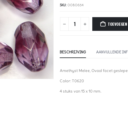
SKU:
0080654
TOEVOEGEN
BESCHRIJVING
AANVULLENDE IN
Amethyst Melee, Ovaal facet geslepen
Color: T0620
4 stuks van 15 x 10 mm.