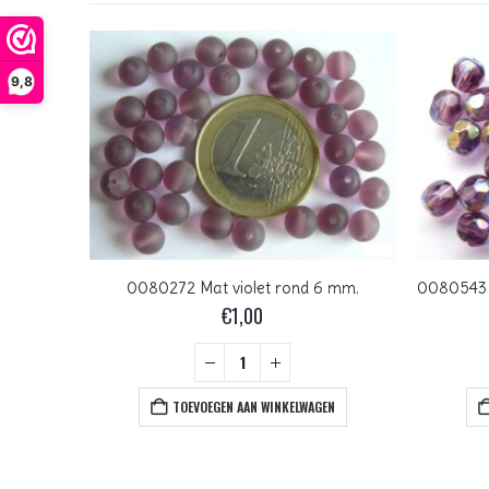
9,8
0080503 Light Amethyst Czech Glass Facet Firepolish 6 mm 25 stuks
0080272 Mat violet rond 6 mm.
€
1,00
+
EN
TOEVOEGEN AAN WINKELWAGEN