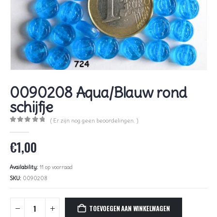
0090208 Aqua/Blauw rond
schijfje
( Er zijn nog geen beoordelingen. )
0
out of 5
€
1,00
Availability:
11 op voorraad
SKU:
0090208
TOEVOEGEN AAN WINKELWAGEN