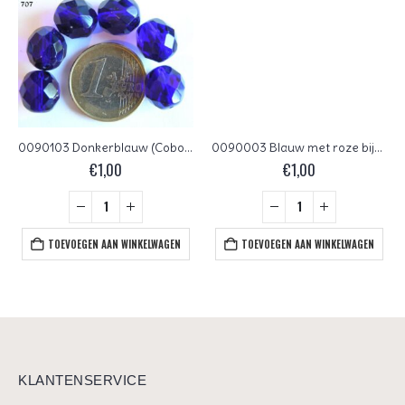
0090103 Donkerblauw (Cobolt Blue) Czech Glass Facet Firepolish 12mm 6 stuks
0090003 Blauw met roze bijna vierkant. 14 Pc.
€
1,00
€
1,00
TOEVOEGEN AAN WINKELWAGEN
TOEVOEGEN AAN WINKELWAGEN
KLANTENSERVICE