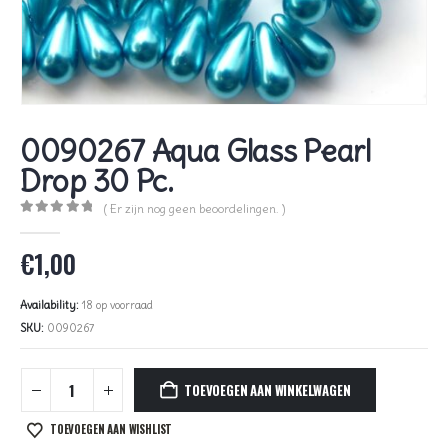
0090267 Aqua Glass Pearl
Drop 30 Pc.
( Er zijn nog geen beoordelingen. )
0
out of 5
€
1,00
Availability:
18 op voorraad
SKU:
0090267
TOEVOEGEN AAN WINKELWAGEN
TOEVOEGEN AAN WISHLIST