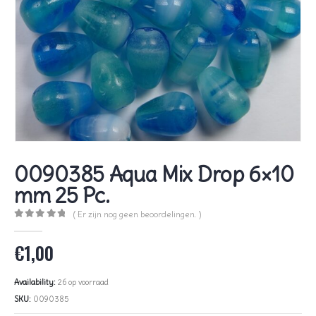
0090385 Aqua Mix Drop 6×10
mm 25 Pc.
( Er zijn nog geen beoordelingen. )
0
out of 5
€
1,00
Availability:
26 op voorraad
SKU:
0090385