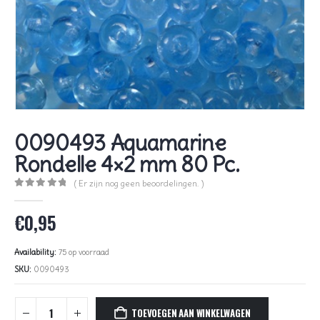
0090493 Aquamarine
Rondelle 4×2 mm 80 Pc.
( Er zijn nog geen beoordelingen. )
0
out of 5
€
0,95
Availability:
75 op voorraad
SKU:
0090493
TOEVOEGEN AAN WINKELWAGEN