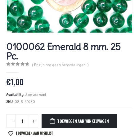
0100062 Emerald 8 mm. 25
Pc.
( Er zijn nog geen beoordelingen. )
0
out of 5
€
1,00
Availability:
2 op voorraad
SKU:
08-R-50730
TOEVOEGEN AAN WINKELWAGEN
TOEVOEGEN AAN WISHLIST