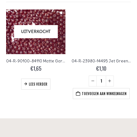
UITVERKOCHT
04-R-90100-84110 Matte Garnet round 4 mm. 100 Pc.
04-R-23980-14495 Jet Green Metallic Luster 120 Pc.
€
1,65
€
1,10
LEES VERDER
TOEVOEGEN AAN WINKELWAGEN