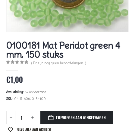
0100181 Mat Peridot green 4
mm. 150 stuks
( Er zijn nog geen beoordelingen. )
0
out of 5
€
1,00
Availability:
37 op voorraad
SKU:
04-R-50520-84100
TOEVOEGEN AAN WINKELWAGEN
TOEVOEGEN AAN WISHLIST