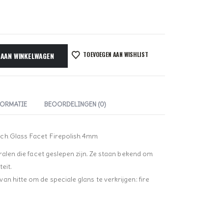
TOEVOEGEN AAN WISHLIST
 AAN WINKELWAGEN
FORMATIE
BEOORDELINGEN (0)
ech Glass Facet Firepolish 4mm
kralen die facet geslepen zijn. Ze staan bekend om
eit.
n hitte om de speciale glans te verkrijgen: fire