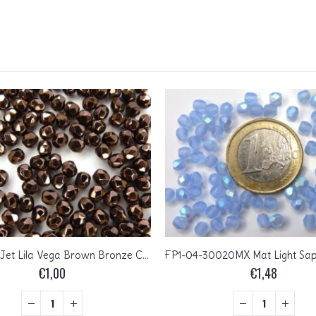
0030233 Jet Lila Vega Brown Bronze Czech Glass Facet Firepolish 4mm 50 stuks
€
1,00
€
1,48