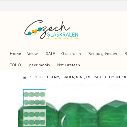
Home
Nieuw!
SALE
Glaskralen
Benodigdheden
B
TOHO
Meer moois
Natuursteen
SHOP
4 MM
,
GROEN, MINT, EMERALD
FP1-04-51