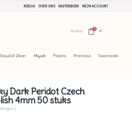
NIEUW
OVER ONS
GASTENBOEK
MIJN ACCOUNT
0
Winkel
Goud & Zilver
Miyuki
Polaris
Preciosa
Swarovski
ky Dark Peridot Czech
olish 4mm 50 stuks
elingen. )