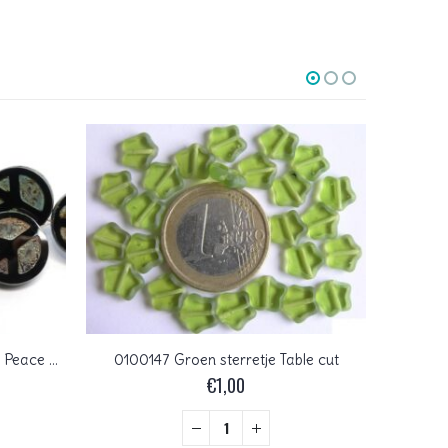
0010092 Jet Travertin Table Cut Peace Bead. 4 Pc.
0100147 Groen sterretje Table cut
€
1,00