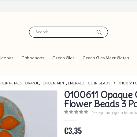
icones
Cabochons
Czech Glas
Czech Glas Meer Gaten
ULIP PETALS
,
ORANJE
,
GROEN, MINT, EMERALD
,
COIN BEADS
0100611 
0100611 Opaque 
Flower Beads 3 Pc
( Er zijn nog geen beoord
0
out of 5
€
3,35