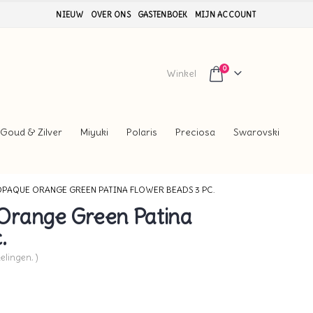
NIEUW
OVER ONS
GASTENBOEK
MIJN ACCOUNT
0
Winkel
Goud & Zilver
Miyuki
Polaris
Preciosa
Swarovski
OPAQUE ORANGE GREEN PATINA FLOWER BEADS 3 PC.
Orange Green Patina
.
elingen. )