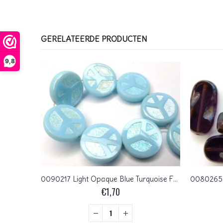
GERELATEERDE PRODUCTEN
9,8
SL-60230-27101-TC Table Cut Silky Bead, Teal Capri Gold, 30 Pc.
0090217 Light Opaque Blue Turquoise Full AB Table Cut Peace Bead. 4 Pc.
€
1,70
+