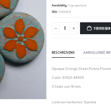
Availability:
7 op voorraad
SKU:
0100611
TOEVOEGEN
BESCHRIJVING
AANVULLENDE IN
Opaque Orange Green Patina Flower
Color: 93120-84309
3 Stuks van 18 mm.
Land van herkomst: Tsjechië