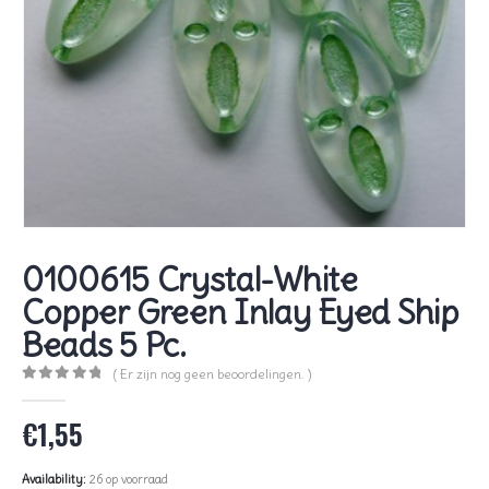
0100615 Crystal-White
Copper Green Inlay Eyed Ship
Beads 5 Pc.
( Er zijn nog geen beoordelingen. )
0
out of 5
€
1,55
Availability:
26 op voorraad