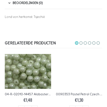
BEOORDELINGEN (0)
Land van herkomst: Tsjechië
GERELATEERDE PRODUCTEN
04-R-02010-14457 Alabaster Light Green (Mint) Luster round 4 mm. 100 pc.
0090353 Pastel Petrol Czech Glass Facet Firepolish 4mm 50 stuks
€
1,48
€
1,30