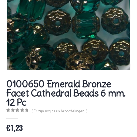
0100650 Emerald Bronze
Facet Cathedral Beads 6 mm.
12 Pc
( Er zijn nog geen beoordelingen. )
0
out of 5
€
1,23