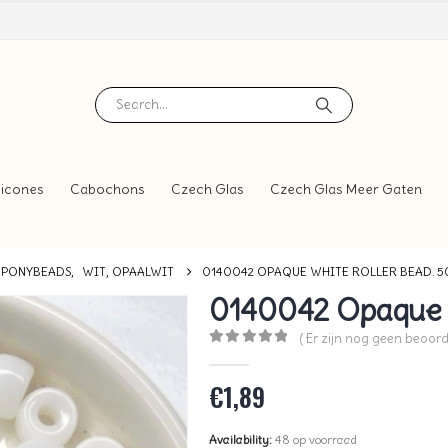
icones
Cabochons
Czech Glas
Czech Glas Meer Gaten
, PONYBEADS
,
WIT, OPAALWIT
0140042 OPAQUE WHITE ROLLER BEAD. 50
0140042 Opaque W
( Er zijn nog geen beoord
0
out of 5
€
1,89
Availability:
48 op voorraad