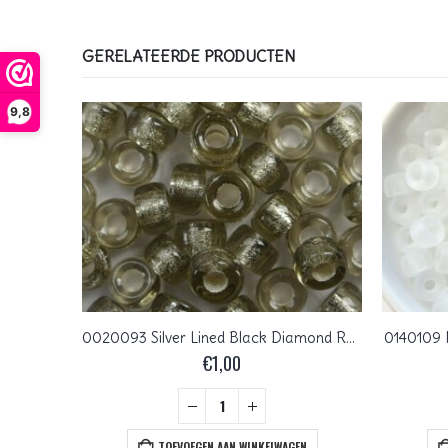
GERELATEERDE PRODUCTEN
9,8
0100538 Creme Turquoise Melee 8 mm Melon Beads 15 Pc.
0020093 Silver Lined Black Diamond Roller Bead. 50 Pc.
0140109 M
€
1,00
+
EN
TOEVOEGEN AAN WINKELWAGEN