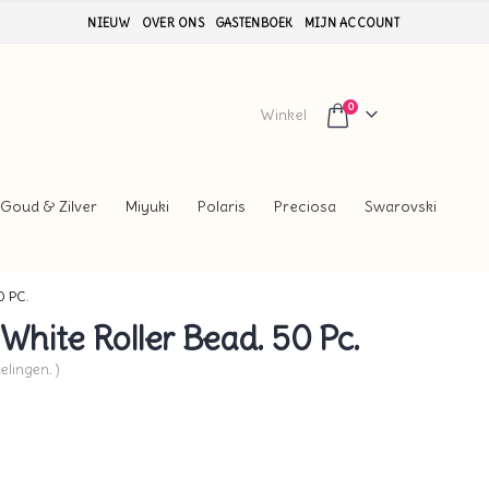
NIEUW
OVER ONS
GASTENBOEK
MIJN ACCOUNT
0
Winkel
Goud & Zilver
Miyuki
Polaris
Preciosa
Swarovski
 PC.
hite Roller Bead. 50 Pc.
elingen. )