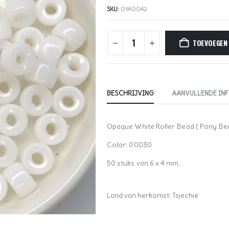
SKU:
0140042
TOEVOEGEN
BESCHRIJVING
AANVULLENDE IN
Opaque White Roller Bead ( Pony Bea
Color: 00030
50 stuks van 6 x 4 mm.
Land van herkomst: Tsjechië