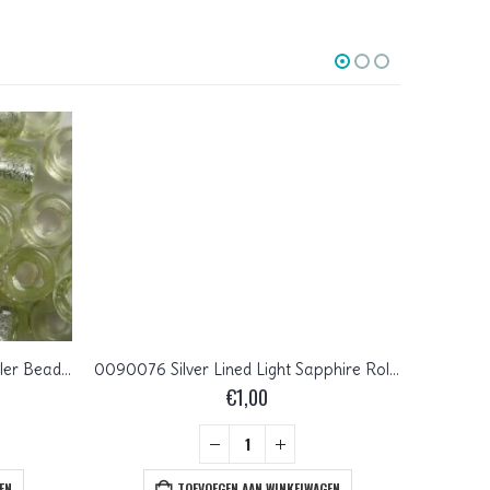
0130037 Silver Lined Jonquil Roller Bead. 50 Pc.
0090076 Silver Lined Light Sapphire Roller Bead. 50 Pc.
€
1,00
EN
TOEVOEGEN AAN WINKELWAGEN